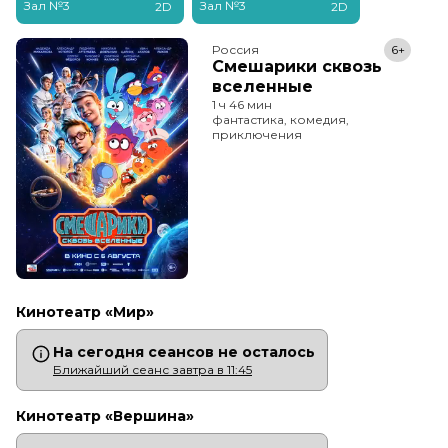
Зал №3
Зал №3
2D
2D
Россия
6+
Смешарики сквозь
вселенные
1 ч 46 мин
фантастика, комедия,
приключения
Кинотеатр «Мир»
На сегодня сеансов не осталось
Ближайший сеанс завтра в 11:45
Кинотеатр «Вершина»