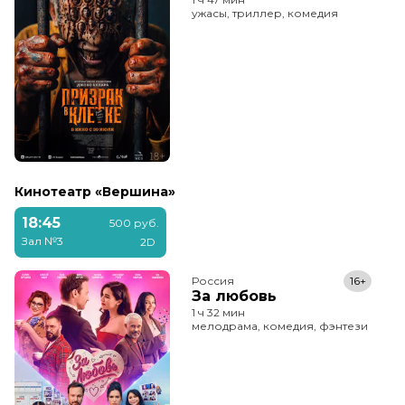
ужасы, триллер, комедия
Кинотеатр «Вершина»
18:45
500 руб.
Зал №3
2D
Россия
16+
За любовь
1 ч 32 мин
мелодрама, комедия, фэнтези