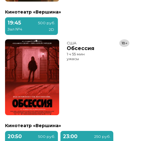
Кинотеатр «Вершина»
19:45
500 руб.
Зал №4
2D
США
18+
Обсессия
1 ч 55 мин
ужасы
Кинотеатр «Вершина»
20:50
23:00
500 руб.
250 руб.