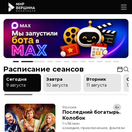
Расписание сеансов
Сегодня
Завтра
Вторник
С
9 августа
10 августа
11 августа
12
Россия
6+
Последний богатырь.
Колобок
1 ч 56 мин
комедия, приключения, фэнтези