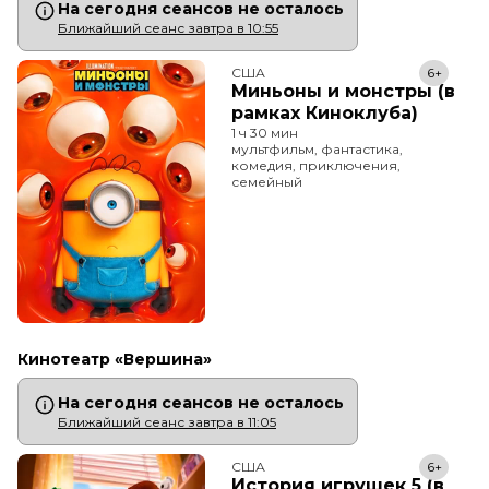
На сегодня сеансов не осталось
Ближайший сеанс завтра в 10:55
США
6+
Миньоны и монстры (в
рамках Киноклуба)
1 ч 30 мин
мультфильм, фантастика,
комедия, приключения,
семейный
Кинотеатр «Вершина»
На сегодня сеансов не осталось
Ближайший сеанс завтра в 11:05
США
6+
История игрушек 5 (в