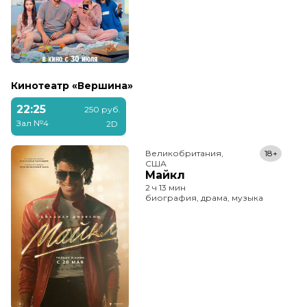
Кинотеатр «Вершина»
22:25
250 руб.
Зал №4
2D
Великобритания,

18+
США
Майкл
2 ч 13 мин
биография, драма, музыка