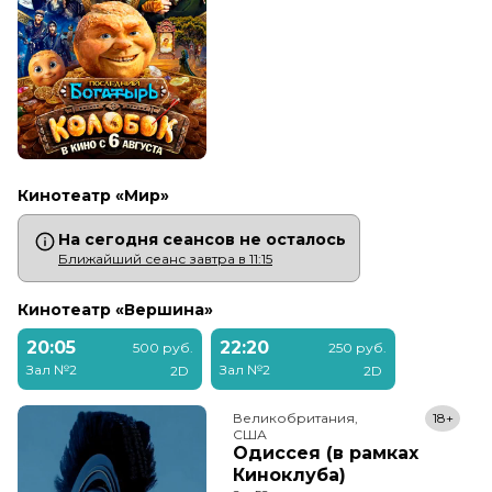
Кинотеатр «Мир»
На сегодня сеансов не осталось
Ближайший сеанс завтра в 11:15
Кинотеатр «Вершина»
20:05
22:20
500 руб.
250 руб.
Зал №2
Зал №2
2D
2D
Великобритания,

18+
США
Одиссея (в рамках
Киноклуба)