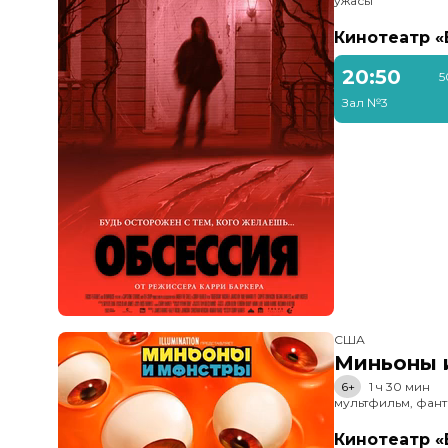
ужасы
Кинотеатр 
20:50
5
Зал №3
США
Миньоны и
6+
1 ч 30 мин
мультфильм, фант
Кинотеатр 