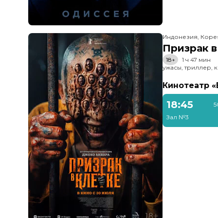
Индонезия, Кор
Призрак в
18+
1 ч 47 мин
ужасы, триллер, 
Кинотеатр 
18:45
5
Зал №3