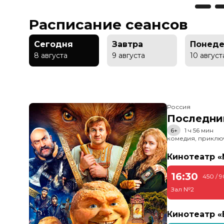
Расписание сеансов
Сегодня
Завтра
Понеде
8 августа
9 августа
10 август
Россия
Последни
6+
1 ч 56 мин
комедия, приклю
Кинотеатр 
16:30
450 / 
Зал №2
Кинотеатр 