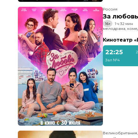
Россия
За любов
16+
1 ч 32 мин
мелодрама, коме
Кинотеатр 
22:25
2
Зал №4
Великобритания