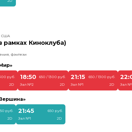
2D
, США
в рамках Киноклуба)
ения, фэнтези
«Мир»
18:50
21:15
22:
1300 руб.
650 / 1300 руб.
650 / 1300 руб.
2D
Зал №2
2D
Зал №1
2D
Зал №
«Вершина»
21:45
50 руб.
650 руб.
2D
Зал №1
2D