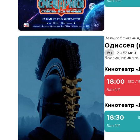
Зал №4
Великобритания
Одиссея (
18+
2 ч 52 мин
боевик, приключ
Кинотеатр 
18:00
650 / 
Зал №1
Кинотеатр 
18:30
6
Зал №1