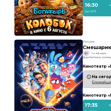
16:30
4
Зал №3
Россия
Смешарик
6+
1 ч 46 мин
фантастика, ком
Кинотеатр 
На сего
Ближайший 
Кинотеатр 
17:35
5