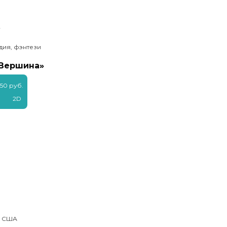
ь
дия, фэнтези
«Вершина»
50 руб.
2D
, США