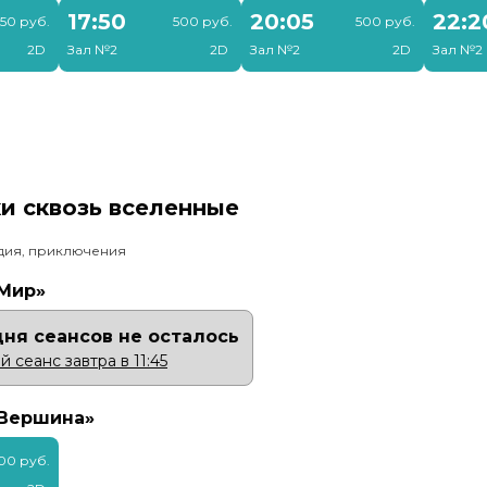
17:50
20:05
22:2
50 руб.
500 руб.
500 руб.
2D
Зал №2
2D
Зал №2
2D
Зал №2
и сквозь вселенные
едия, приключения
«Мир»
дня сеансов не осталось
сеанс завтра в 11:45
«Вершина»
00 руб.