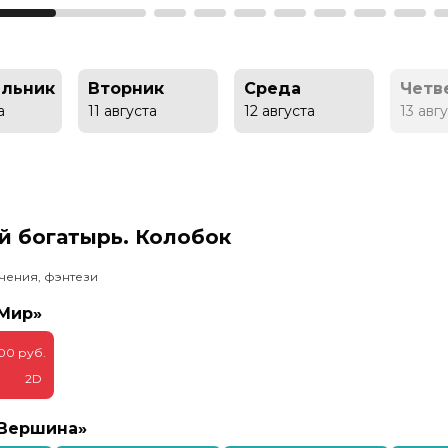
льник
Вторник
Среда
Четв
а
11 августа
12 августа
13 авг
й богатырь. Колобок
чения, фэнтези
«Мир»
900 руб.
2D
«Вершина»