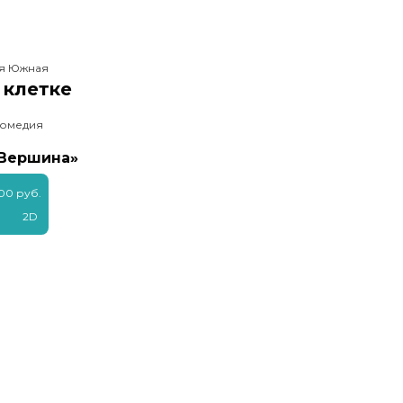
ея Южная
 клетке
комедия
«Вершина»
00 руб.
2D