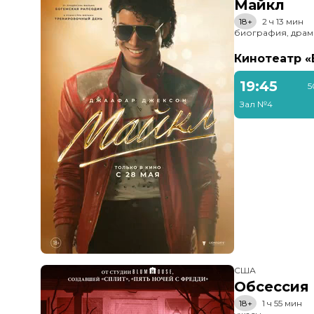
Майкл
18+
2 ч 13 мин
биография, драм
Кинотеатр 
19:45
5
Зал №4
США
Обсессия
18+
1 ч 55 мин