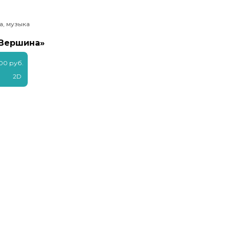
а, музыка
«Вершина»
00 руб.
2D