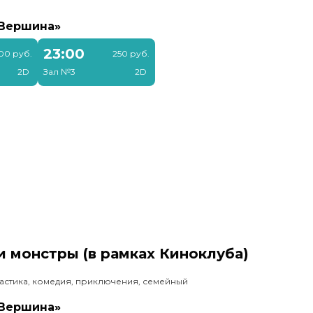
«Вершина»
23:00
00 руб.
250 руб.
2D
Зал №3
2D
 монстры (в рамках Киноклуба)
астика, комедия, приключения, семейный
«Вершина»