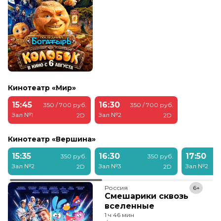
Кинотеатр «Мир»
15:45
16:30
350 / 700 руб.
350 / 700 руб.
Зал №1
Зал №2
2D
2D
Кинотеатр «Вершина»
15:35
16:30
17:50
350 руб.
350 руб.
Зал №2
Зал №3
Зал №2
2D
2D
Россия
6+
Смешарики сквозь
вселенные
1 ч 46 мин