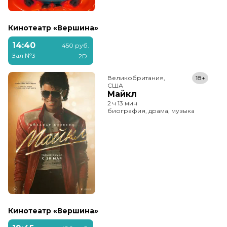
Кинотеатр «Вершина»
14:40
450 руб.
Зал №3
2D
Великобритания,

18+
США
Майкл
2 ч 13 мин
биография, драма, музыка
Кинотеатр «Вершина»