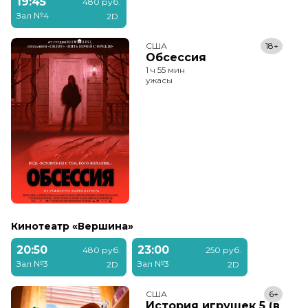
19:45
480 руб.
Зал №4
2D
США
18+
Обсессия
1 ч 55 мин
ужасы
Кинотеатр «Вершина»
20:50
23:00
480 руб.
250 руб.
Зал №3
Зал №3
2D
2D
США
6+
История игрушек 5 (в