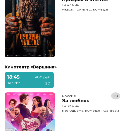
1 ч 47 мин
ужасы, триллер, комедия
Кинотеатр «Вершина»
18:45
480 руб.
Зал №3
2D
Россия
16+
За любовь
1 ч 32 мин
мелодрама, комедия, фэнтези