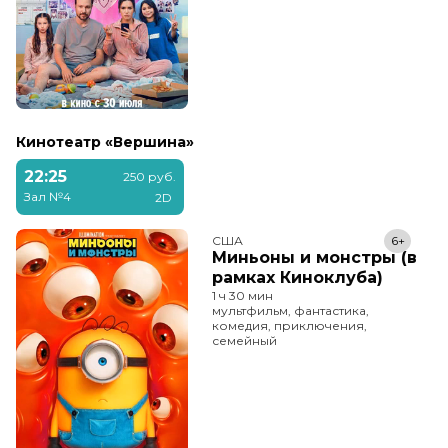
Кинотеатр «Вершина»
22:25
250 руб.
Зал №4
2D
США
6+
Миньоны и монстры (в
рамках Киноклуба)
1 ч 30 мин
мультфильм, фантастика,
комедия, приключения,
семейный