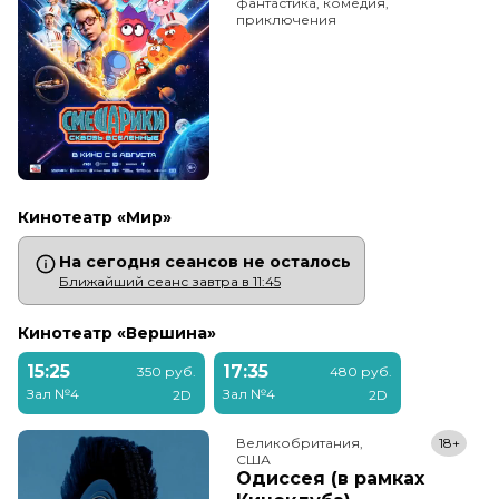
фантастика, комедия,
приключения
Кинотеатр «Мир»
На сегодня сеансов не осталось
Ближайший сеанс завтра в 11:45
Кинотеатр «Вершина»
15:25
17:35
350 руб.
480 руб.
Зал №4
Зал №4
2D
2D
Великобритания,

18+
США
Одиссея (в рамках