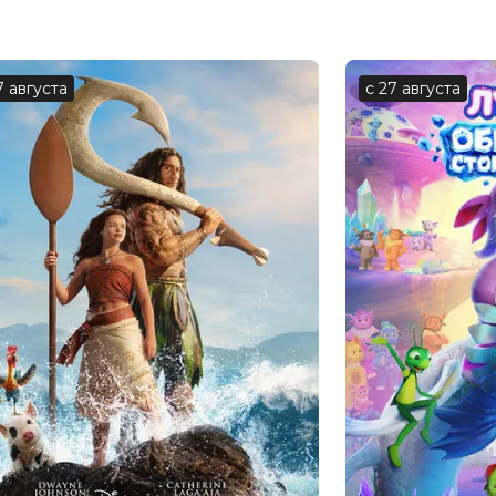
 Вальц, Хонг Чау, Рольф Лассгорд,
 Пильмарк, Джейн Ходишелл, Джейсон
7 августа
с 27 августа
 Джонсон