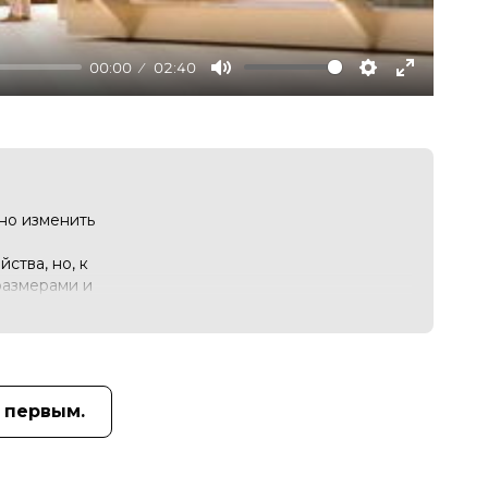
00:00
02:40
Mute
Settings
Enter
fullscree
но изменить
ства, но, к
размерами и
ых людей,
 первым.