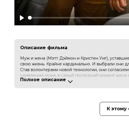
Play
Описание фильма
Муж и жена (Мэтт Дэймон и Кристен Уиг), уставши
свою жизнь. Крайне кардинально. И выбрали они для
Став волонтерами новой технологии, они согласили
удивлению мужа, в самый последний момент жена о
Полное описание
по прошествии некоторого времени герой выясняет,
«Короче» - драматический комедийный фильм режи
результат которых временами просто шокирует...
К этому
Оценка
5.7
/ 10 (87 929 голосов)
5.8
/
Год
2017
Страна
США, Норвегия
Слоган
«Мы созданы для большего»