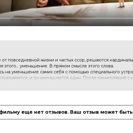
е от повседневной жизни и частых ссор, решаются кардиналь
 этого... уменьшение. В прямом смысле этого слова.
сь на уменьшение самих себя с помощью специального устрой
тказывается, и он уменьшается один. После манипуляций с 
 что, будучи маленьким, жить действительно замечательно...
ссёра Александра Пэйна об отчаянности поступков некотор
 фильму еще нет отзывов. Ваш отзыв может быть
 10 (137 000 голосов)