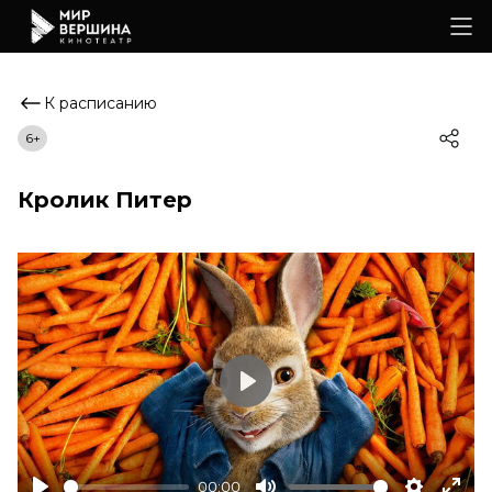
К расписанию
6+
Кролик Питер
Play
00:00