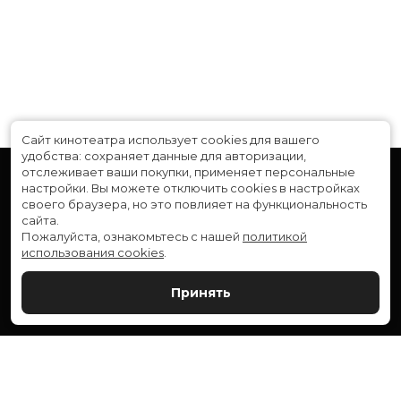
Сайт кинотеатра использует cookies для вашего
удобства: сохраняет данные для авторизации,
отслеживает ваши покупки, применяет персональные
настройки.
Вы можете отключить cookies в настройках
своего браузера, но это повлияет на функциональность
сайта.
Пожалуйста, ознакомьтесь с нашей
политикой
использования cookies
.
Расписание
Скоро в кино
Принять
Новости и акции
Служба поддержки
ВЕРШИНА: г. Сургут, ул. Генерала Иванова, 1
МИР: г. Сургут, ул. Ленина, 43
тел.:
+7 (3462) 550-540