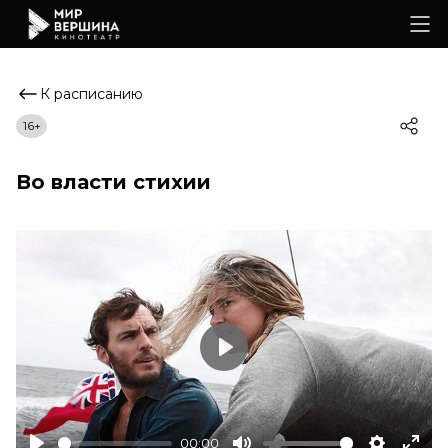
К расписанию
16+
Во власти стихии
Play
00:00