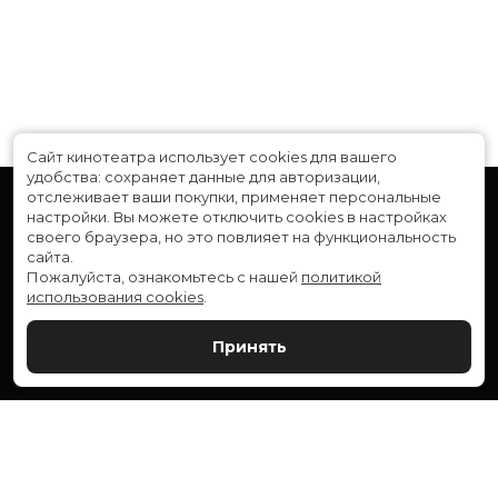
приключения, триллер
Длительность
1 ч 39 мин
В прокате
с 28 июня до 11 июля
Сайт кинотеатра использует cookies для вашего
удобства: сохраняет данные для авторизации,
отслеживает ваши покупки, применяет персональные
настройки.
Вы можете отключить cookies в настройках
своего браузера, но это повлияет на функциональность
сайта.
Пожалуйста, ознакомьтесь с нашей
политикой
использования cookies
.
Расписание
Скоро в кино
Принять
Новости и акции
Служба поддержки
ВЕРШИНА: г. Сургут, ул. Генерала Иванова, 1
МИР: г. Сургут, ул. Ленина, 43
тел.:
+7 (3462) 550-540