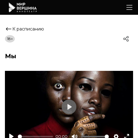
К расписанию
18+
Мы
Play
00:00