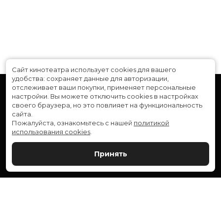
Сайт кинотеатра использует cookies для вашего
удобства: сохраняет данные для авторизации,
отслеживает ваши покупки, применяет персональные
настройки.
Вы можете отключить cookies в настройках
своего браузера, но это повлияет на функциональность
сайта.
Пожалуйста, ознакомьтесь с нашей
политикой
использования cookies
.
Расписание
Скоро в кино
Принять
Новости и акции
Служба поддержки
ВЕРШИНА: г. Сургут, ул. Генерала Иванова, 1
МИР: г. Сургут, ул. Ленина, 43
тел.:
+7 (3462) 550-540