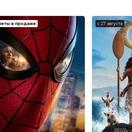
ий, Ирина Мартыненко, Янина
леты в продаже
с 27 августа
, Виталий Шляппо
езо Гигинеишвили