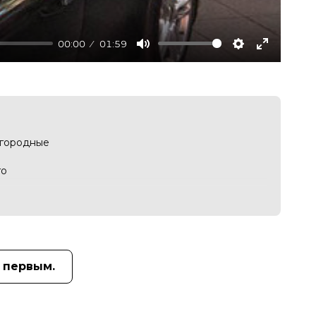
00:00
01:59
Mute
Settings
Enter
fullscree
агородные
го
возить из
а тот, в
изнесмена…
 первым.