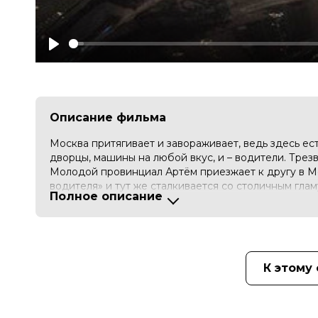
Play
Описание фильма
Москва притягивает и завораживает, ведь здесь ес
дворцы, машины на любой вкус, и – водители. Трезв
Молодой провинциал Артём приезжает к другу в Мо
водителя» и тут же сталкивается со столичным глам
Полное описание
В первый же вечер он оказывается в дорогом гост
клуба домой. Совершенно не помня события прошло
свою очередь, не спешит рассказывать правду о се
пока всё не заходит слишком далеко.
К этому
Оценка
5.5
/ 10 (40 888 голосов)
5.0
/
Год
2018
Страна
Россия