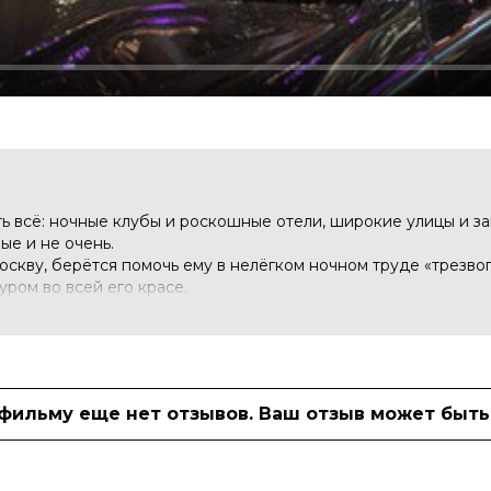
ть всё: ночные клубы и роскошные отели, широкие улицы и з
ые и не очень.
скву, берётся помочь ему в нелёгком ночном труде «трезво
уром во всей его красе.
иничном номере вместе с Кристиной, которую ему выпало под
й ночи, Кристина принимает парня за молодого миллионера, 
бе и постепенно втягивается в роль богатого и успешного б
 фильму еще нет отзывов. Ваш отзыв может быть
 10 (219 голосов)