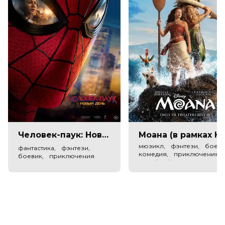
популярность стремительно растёт, теперь Джек
рискует потерять Элли — единственного человека,
всегда верившего в него...
Оценка
6.9
/ 10 (43 981 голос)
6.8
/ 10 (184 000 голосов)
Год
2019
Страна
Великобритания, Китай, Россия
Слоган
«Мир забыл про The Beatles. Но
только не Джек…»
Режиссер
Дэнни Бойл
Актеры
Химеш Патель, Лили Джеймс, Софи
Ди Мартино, Эллиз Шаппелль, Мира
Человек-паук: Новый день (в рамках Киноклуба) (12+)
Моана (в рамках Киноклу
Сайал, Гарри Мишель, Винсент
мюзикл, фэнтези, боеви
фантастика, фэнтези,
Франклин, Джоэль Фрай, Michael
комедия, приключения,
боевик, приключения
Kiwanuka, Karma Sood
семейный
Продюсеры
Бернард Беллью, Тим Беван, Дэнни
Бойл
Сценаристы
Ричард Кёртис, Jack Barth
Жанр
комедия, мелодрама, музыка,
мюзикл, фэнтези
Длительность
1 ч 56 мин