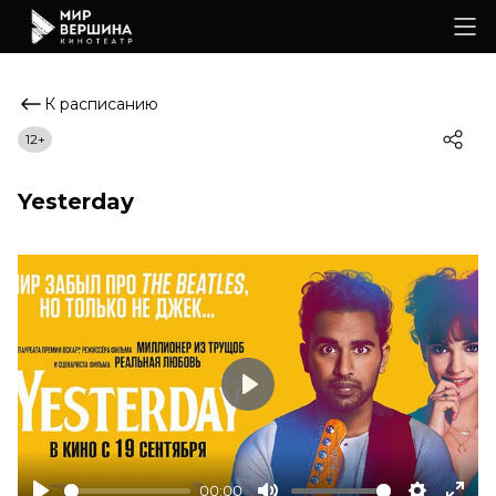
К расписанию
12+
Yesterday
Play
00:00