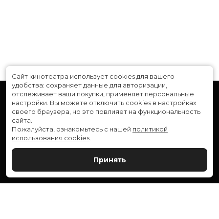
В прокате
с 19 сентября до 2 октября
Сайт кинотеатра использует cookies для вашего
удобства: сохраняет данные для авторизации,
отслеживает ваши покупки, применяет персональные
настройки.
Вы можете отключить cookies в настройках
своего браузера, но это повлияет на функциональность
сайта.
Пожалуйста, ознакомьтесь с нашей
политикой
использования cookies
.
Расписание
Скоро в кино
Принять
Новости и акции
Служба поддержки
ВЕРШИНА: г. Сургут, ул. Генерала Иванова, 1
МИР: г. Сургут, ул. Ленина, 43
тел.:
+7 (3462) 550-540