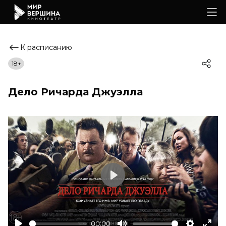
К расписанию
18+
Дело Ричарда Джуэлла
Play
00:00