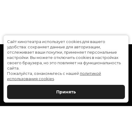
Сайт кинотеатра использует cookies для вашего
удобства: сохраняет данные для авторизации,
отслеживает ваши покупки, применяет персональные
настройки.
Вы можете отключить cookies в настройках
своего браузера, но это повлияет на функциональность
сайта.
Пожалуйста, ознакомьтесь с нашей
политикой
использования cookies
.
Расписание
Скоро в кино
Принять
Новости и акции
Служба поддержки
ВЕРШИНА: г. Сургут, ул. Генерала Иванова, 1
МИР: г. Сургут, ул. Ленина, 43
тел.:
+7 (3462) 550-540