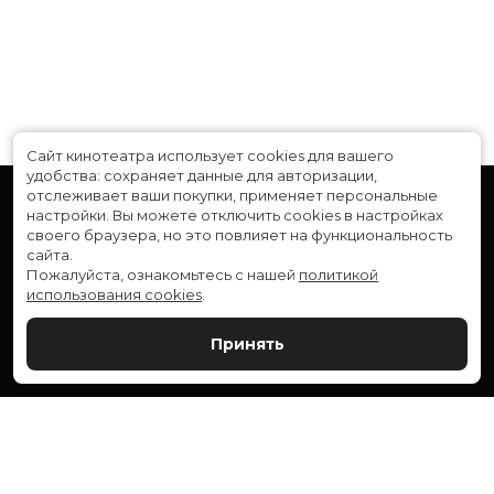
Длительность
1 ч 32 мин
В прокате
с 16 января до 5 февраля
Сайт кинотеатра использует cookies для вашего
удобства: сохраняет данные для авторизации,
отслеживает ваши покупки, применяет персональные
настройки.
Вы можете отключить cookies в настройках
своего браузера, но это повлияет на функциональность
сайта.
Пожалуйста, ознакомьтесь с нашей
политикой
использования cookies
.
Расписание
Скоро в кино
Принять
Новости и акции
Служба поддержки
ВЕРШИНА: г. Сургут, ул. Генерала Иванова, 1
МИР: г. Сургут, ул. Ленина, 43
тел.:
+7 (3462) 550-540