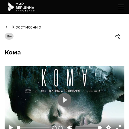
К расписанию
16+
Кома
Play
00:00