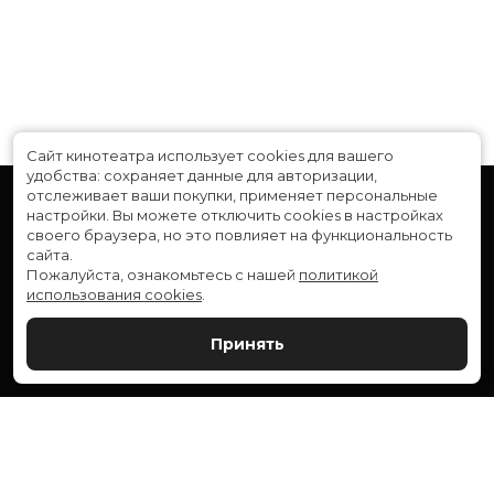
В прокате
с 30 января до 19 февраля
Сайт кинотеатра использует cookies для вашего
удобства: сохраняет данные для авторизации,
отслеживает ваши покупки, применяет персональные
настройки.
Вы можете отключить cookies в настройках
своего браузера, но это повлияет на функциональность
сайта.
Пожалуйста, ознакомьтесь с нашей
политикой
использования cookies
.
Расписание
Скоро в кино
Принять
Новости и акции
Служба поддержки
ВЕРШИНА: г. Сургут, ул. Генерала Иванова, 1
МИР: г. Сургут, ул. Ленина, 43
тел.:
+7 (3462) 550-540