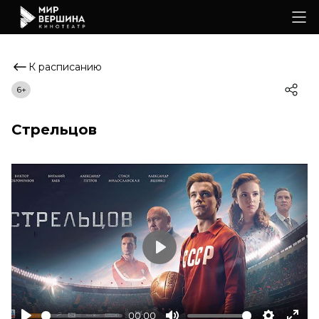
К расписанию
6+
Стрельцов
Play
00:00