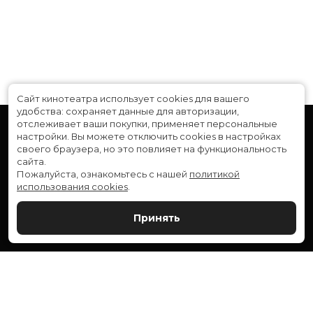
Сайт кинотеатра использует cookies для вашего
удобства: сохраняет данные для авторизации,
отслеживает ваши покупки, применяет персональные
настройки.
Вы можете отключить cookies в настройках
своего браузера, но это повлияет на функциональность
сайта.
Пожалуйста, ознакомьтесь с нашей
политикой
использования cookies
.
Расписание
Скоро в кино
Принять
Новости и акции
Служба поддержки
ВЕРШИНА: г. Сургут, ул. Генерала Иванова, 1
МИР: г. Сургут, ул. Ленина, 43
тел.:
+7 (3462) 550-540