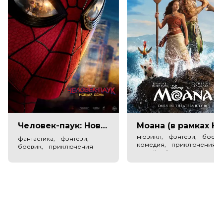
командиров… Большинство из них остались на
рубеже навсегда...
Оценка
8.4
/ 10 (459 458 голосов)
6.5
/ 10 (2 200 голосов)
Год
2019
Страна
Россия
Слоган
«Они сражались за Москву»
Режиссер
Вадим Шмелев
Актеры
Алексей Бардуков, Евгений Дятлов,
Сергей Безруков, Любовь
Константинова, Артём Губин, Игорь
Человек-паук: Новый день (в рамках Киноклуба) (12+)
Моана (в рамках Киноклу
Юдин, Гурам Баблишвили, Дмитрий
мюзикл, фэнтези, боеви
фантастика, фэнтези,
Соломыкин, Роман Мадянов,
комедия, приключения,
боевик, приключения
Екатерина Редникова
семейный
Продюсеры
Игорь Угольников, Вадим
Задорожный, Евгений Айзикович
Сценаристы
Вадим Шмелев, Игорь Угольников,
Вячеслав Фетисов
Художники
Константин Пахотин, Сергей Стручев
Композиторы
Юрий Потеенко
Жанр
военный, драма, история