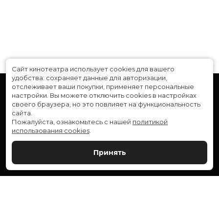
Длительность
2 ч 10 мин
В прокате
с 3 ноября до 25 ноября
Сайт кинотеатра использует cookies для вашего
удобства: сохраняет данные для авторизации,
отслеживает ваши покупки, применяет персональные
настройки.
Вы можете отключить cookies в настройках
своего браузера, но это повлияет на функциональность
сайта.
Пожалуйста, ознакомьтесь с нашей
политикой
использования cookies
.
Расписание
Скоро в кино
Принять
Новости и акции
Служба поддержки
ВЕРШИНА: г. Сургут, ул. Генерала Иванова, 1
МИР: г. Сургут, ул. Ленина, 43
тел.:
+7 (3462) 550-540