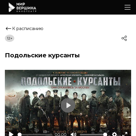
К расписанию
12+
Подольские курсанты
Play
00:00