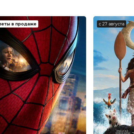
леты в продаже
с 27 августа
джвик
ан Колер