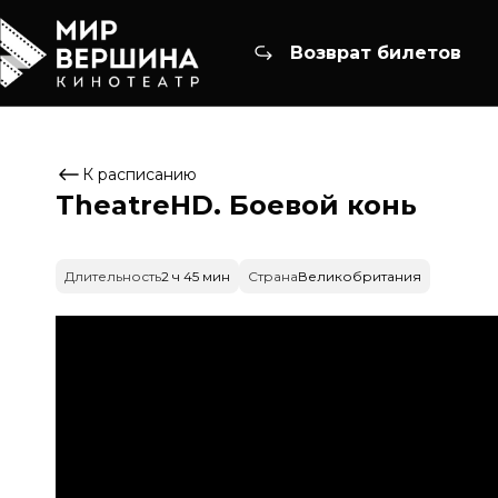
Возврат билетов
К расписанию
TheatreHD. Боевой конь
Длительность
2 ч 45 мин
Страна
Великобритания