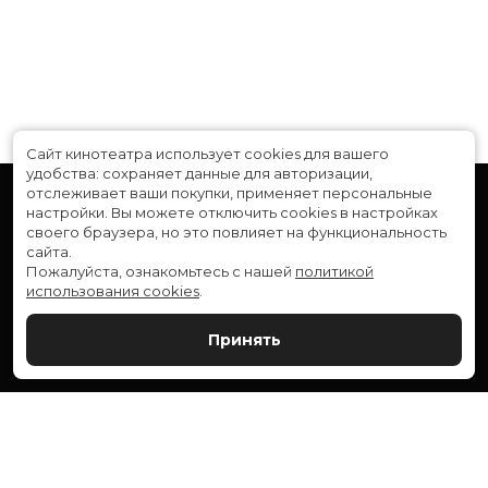
Композиторы
Jimmy LaValle
Жанр
ужасы, фантастика, драма
Длительность
1 ч 36 мин
В прокате
с 26 ноября до 9 декабря
Сайт кинотеатра использует cookies для вашего
удобства: сохраняет данные для авторизации,
отслеживает ваши покупки, применяет персональные
настройки.
Вы можете отключить cookies в настройках
своего браузера, но это повлияет на функциональность
сайта.
Пожалуйста, ознакомьтесь с нашей
политикой
использования cookies
.
Расписание
Скоро в кино
Принять
Новости и акции
Служба поддержки
ВЕРШИНА: г. Сургут, ул. Генерала Иванова, 1
МИР: г. Сургут, ул. Ленина, 43
тел.:
+7 (3462) 550-540