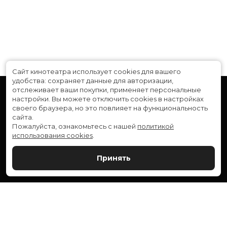
Сайт кинотеатра использует cookies для вашего
удобства: сохраняет данные для авторизации,
отслеживает ваши покупки, применяет персональные
настройки.
Вы можете отключить cookies в настройках
своего браузера, но это повлияет на функциональность
сайта.
Пожалуйста, ознакомьтесь с нашей
политикой
использования cookies
.
Расписание
Скоро в кино
Принять
Новости и акции
Служба поддержки
ВЕРШИНА: г. Сургут, ул. Генерала Иванова, 1
МИР: г. Сургут, ул. Ленина, 43
тел.:
+7 (3462) 550-540