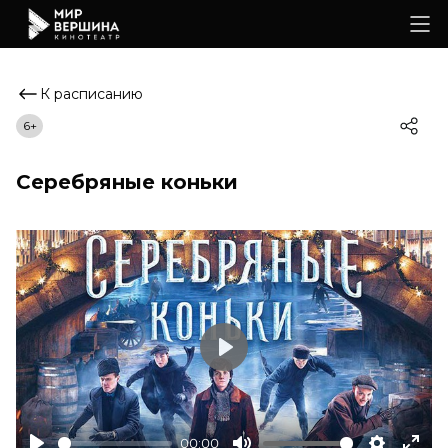
К расписанию
6+
Серебряные коньки
Play
00:00