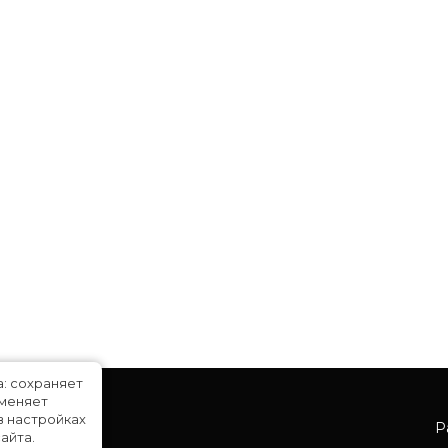
а: сохраняет
именяет
в настройках
Р
айта.