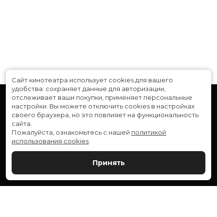
Сайт кинотеатра использует cookies для вашего
удобства: сохраняет данные для авторизации,
отслеживает ваши покупки, применяет персональные
настройки.
Вы можете отключить cookies в настройках
своего браузера, но это повлияет на функциональность
сайта.
Пожалуйста, ознакомьтесь с нашей
политикой
использования cookies
.
Расписание
Скоро в кино
Принять
Новости и акции
Служба поддержки
ВЕРШИНА: г. Сургут, ул. Генерала Иванова, 1
МИР: г. Сургут, ул. Ленина, 43
тел.:
+7 (3462) 550-540