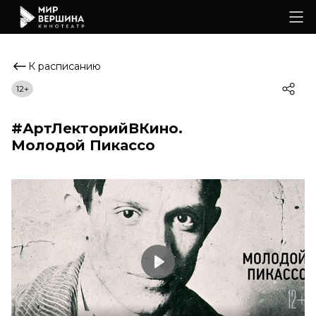
К расписанию
12+
#АртЛекторийВКино.
Молодой Пикассо
Play