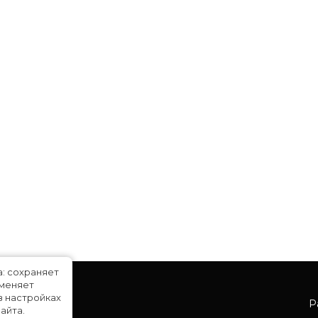
а: сохраняет
именяет
в настройках
Р
айта.