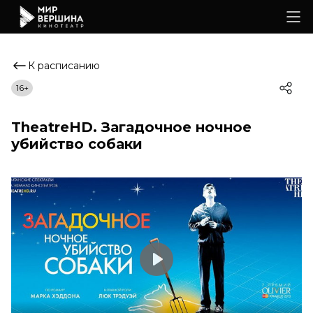
К расписанию
16+
TheatreHD. Загадочное ночное
убийство собаки
Play