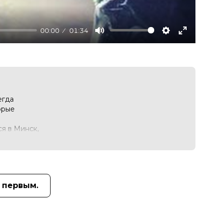
00:00
01:34
Mute
Settings
Enter
fullscree
егда
орые
я в Минск,
отивом»
 первым.