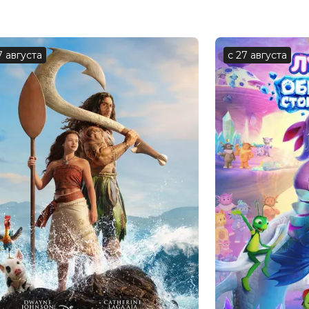
икита Волков, Алексей Гуськов, Ирина
 Мерзликин, Янина Третьякова,
ина
имир Алеников
7 августа
с 27 августа
Трапезников, Владимир Никифоров