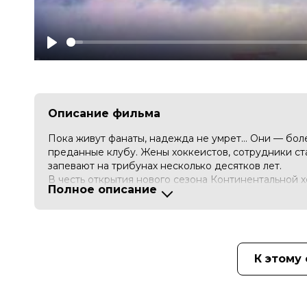
Play
Описание фильма
Пока живут фанаты, надежда не умрет… Они — бол
преданные клубу. Жены хоккеистов, сотрудники с
запевают на трибунах несколько десятков лет.
В честь открытия нового сезона Континентальной 
Полное описание
на первый матч турнира, чтобы поддержать команд
Никто из них не знает, что эта поездка навсегда и
разделит спортивный мир на «до» и «после».
К этому
Оценка
7.7
/ 10 (98 975 голосов)
3.6
/ 
Год
2020
Страна
Беларусь, Россия
Режиссер
Владимир Алеников