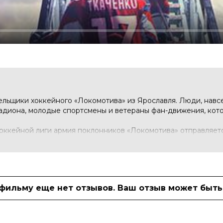
ельщики хоккейного «Локомотива» из Ярославля. Люди, навс
тадиона, молодые спортсмены и ветераны фан-движения, кот
хоккейной лиги армия поклонников «Локомотива» отправляетс
у.
зменит жизнь каждого, а трагедия, которая случится с «Локом
 фильму еще нет отзывов. Ваш отзыв может быть
10 (62 голоса)