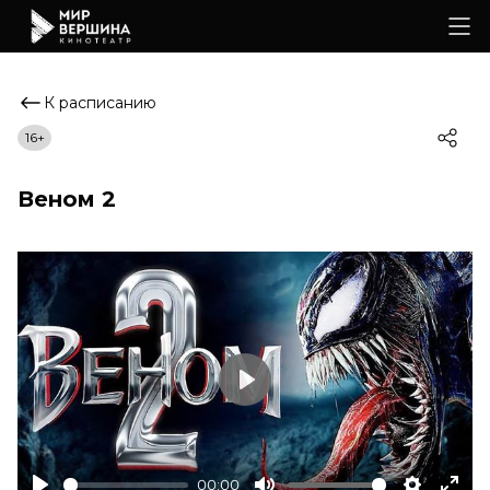
К расписанию
16+
Веном 2
Play
00:00