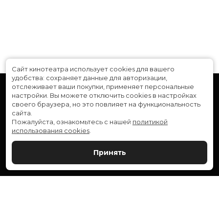
Сайт кинотеатра использует cookies для вашего
удобства: сохраняет данные для авторизации,
отслеживает ваши покупки, применяет персональные
настройки.
Вы можете отключить cookies в настройках
своего браузера, но это повлияет на функциональность
сайта.
Пожалуйста, ознакомьтесь с нашей
политикой
использования cookies
.
Расписание
Скоро в кино
Принять
Новости и акции
Служба поддержки
ВЕРШИНА: г. Сургут, ул. Генерала Иванова, 1
МИР: г. Сургут, ул. Ленина, 43
тел.:
+7 (3462) 550-540