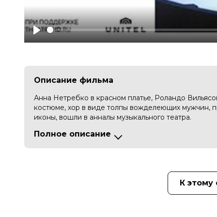
Play
Описание фильма
Анна Нетребко в красном платье, Роландо Вильясон
костюме, хор в виде толпы вожделеющих мужчин, п
иконы, вошли в анналы музыкального театра.
Полное описание
Зальцбургская постановка вердиевской «Травиаты»,
оперным успехом последних десятилетий, вошла в
ясному, экспрессивному характеру, гениальной му
исполнителей.
К этому
Бомба. Сенсация. Фурор. Культовый спектакль. Как
зальцбургскую постановку «Травиаты» Джузеппе В
постоянным партнером художником Вольфгангом Г
В каком-то смысле, этот спектакль был обречен на 