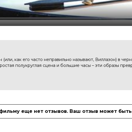
 (или, как его часто неправильно называют, Виллазон) в чер
ростая полукруглая сцена и большие часы – эти образы прев
 осуществленная в 2005 году, стала, вероятно, самым гранд
 историю и остаётся современной, благодаря своему обобще
зыке Верди, актерскому таланту и потрясающему вокальному 
 фильму еще нет отзывов. Ваш отзыв может быть
 только ни называли в многочисленных восторженных отзывах
ерди, осуществленную в 2005 году режиссером Вилли Декке
уссманном и дирижером Карло Рицци.
успех – и Анна Нетребко (Виолетта), и Роландо Вильясон (или