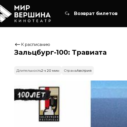
Возврат билетов
К расписанию
Зальцбург-100: Травиата
Длительность
2 ч 20 мин
Страна
Австрия