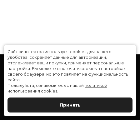
Сайт кинотеатра использует cookies для вашего
удобства: сохраняет данные для авторизации,
отслеживает ваши покупки, применяет персональные
настройки.
Вы можете отключить cookies в настройках
своего браузера, но это повлияет на функциональность
сайта.
Пожалуйста, ознакомьтесь с нашей
политикой
использования cookies
.
Расписание
Скоро в кино
Принять
Новости и акции
Служба поддержки
ВЕРШИНА: г. Сургут, ул. Генерала Иванова, 1
МИР: г. Сургут, ул. Ленина, 43
тел.:
+7 (3462) 550-540