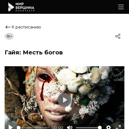
К расписанию
18+
Гайя: Месть богов
Play
00:00