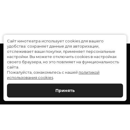
Сайт кинотеатра использует cookies для вашего
удобства: сохраняет данные для авторизации,
отслеживает ваши покупки, применяет персональные
настройки.
Вы можете отключить cookies в настройках
своего браузера, но это повлияет на функциональность
сайта.
Пожалуйста, ознакомьтесь с нашей
политикой
использования cookies
.
Расписание
Скоро в кино
Принять
Новости и акции
Служба поддержки
ВЕРШИНА: г. Сургут, ул. Генерала Иванова, 1
МИР: г. Сургут, ул. Ленина, 43
тел.:
+7 (3462) 550-540