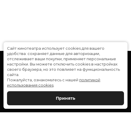
Сайт кинотеатра использует cookies для вашего
удобства: сохраняет данные для авторизации,
отслеживает ваши покупки, применяет персональные
настройки.
Вы можете отключить cookies в настройках
своего браузера, но это повлияет на функциональность
сайта.
Пожалуйста, ознакомьтесь с нашей
политикой
использования cookies
.
Расписание
Скоро в кино
Принять
Новости и акции
Служба поддержки
ВЕРШИНА: г. Сургут, ул. Генерала Иванова, 1
МИР: г. Сургут, ул. Ленина, 43
тел.:
+7 (3462) 550-540