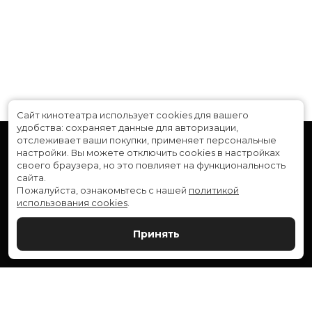
Сайт кинотеатра использует cookies для вашего
удобства: сохраняет данные для авторизации,
отслеживает ваши покупки, применяет персональные
настройки.
Вы можете отключить cookies в настройках
своего браузера, но это повлияет на функциональность
сайта.
Пожалуйста, ознакомьтесь с нашей
политикой
использования cookies
.
Расписание
Скоро в кино
Принять
Новости и акции
Служба поддержки
ВЕРШИНА: г. Сургут, ул. Генерала Иванова, 1
МИР: г. Сургут, ул. Ленина, 43
тел.:
+7 (3462) 550-540