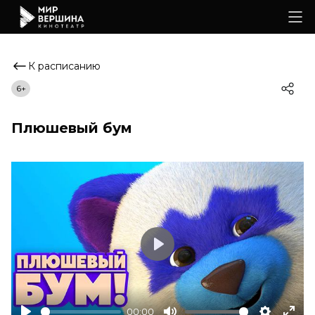
К расписанию
6+
Плюшевый бум
Play
00:00