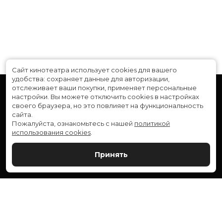
Сайт кинотеатра использует cookies для вашего
удобства: сохраняет данные для авторизации,
отслеживает ваши покупки, применяет персональные
настройки.
Вы можете отключить cookies в настройках
своего браузера, но это повлияет на функциональность
сайта.
Пожалуйста, ознакомьтесь с нашей
политикой
использования cookies
.
Расписание
Скоро в кино
Принять
Новости и акции
Служба поддержки
ВЕРШИНА: г. Сургут, ул. Генерала Иванова, 1
МИР: г. Сургут, ул. Ленина, 43
тел.:
+7 (3462) 550-540