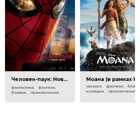
Страна
Россия
Режиссер
Денис Чернов
Продюсеры
Илья Попов, Надежда Кузнецова,
Елена Чиркова
Сценаристы
Антон Борисов
Жанр
мультфильм, комедия, фэнтези
Длительность
1 ч 10 мин
В прокате
с 18 ноября до 1 декабря
Человек-паук: Новый день (в рамках Киноклуба) (12+)
Моана (в рамках Киноклу
мюзикл, фэнтези, боеви
фантастика, фэнтези,
комедия, приключения,
боевик, приключения
семейный