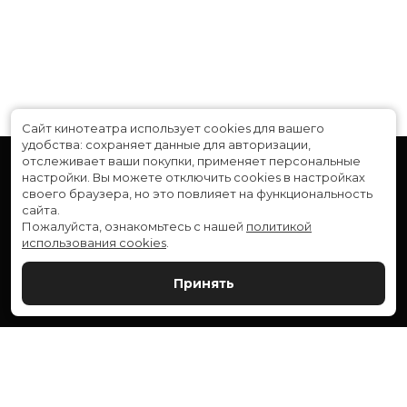
Сайт кинотеатра использует cookies для вашего
удобства: сохраняет данные для авторизации,
отслеживает ваши покупки, применяет персональные
настройки.
Вы можете отключить cookies в настройках
своего браузера, но это повлияет на функциональность
сайта.
Пожалуйста, ознакомьтесь с нашей
политикой
использования cookies
.
Расписание
Скоро в кино
Принять
Новости и акции
Служба поддержки
ВЕРШИНА: г. Сургут, ул. Генерала Иванова, 1
МИР: г. Сургут, ул. Ленина, 43
тел.:
+7 (3462) 550-540