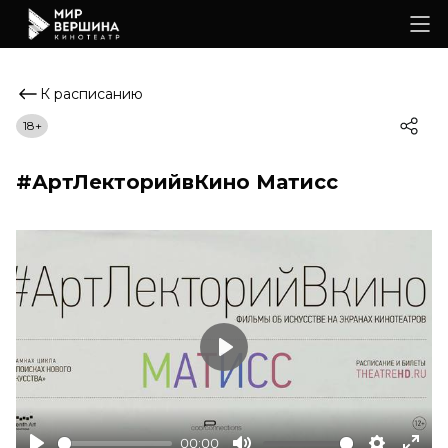
К расписанию
18+
#АртЛекторийвКино Матисс
Play
00:00