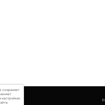
а: сохраняет
именяет
в настройках
Р
айта.