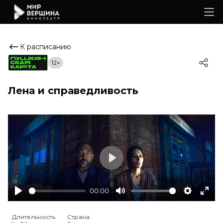
К расписанию
12+
Лена и справедливость
Play
00:00
Play
Mute
Settings
Ente
full
Длительность
Страна