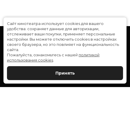
Сайт кинотеатра использует cookies для вашего
удобства: сохраняет данные для авторизации,
отслеживает ваши покупки, применяет персональные
настройки.
Вы можете отключить cookies в настройках
своего браузера, но это повлияет на функциональность
сайта.
Пожалуйста, ознакомьтесь с нашей
политикой
использования cookies
.
Расписание
Скоро в кино
Принять
Новости и акции
Служба поддержки
ВЕРШИНА: г. Сургут, ул. Генерала Иванова, 1
МИР: г. Сургут, ул. Ленина, 43
тел.:
+7 (3462) 550-540