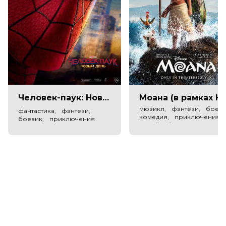
Николай Шрайбер
Жанр
комедия
Длительность
1 ч 30 мин
В прокате
с 25 августа до 7 сентября
Пушкинская карта
Можно оплатить
Человек-паук: Новый день (в рамках Киноклуба) (12+)
Моана (в рамках Киноклу
мюзикл, фэнтези, боеви
фантастика, фэнтези,
комедия, приключения,
боевик, приключения
семейный