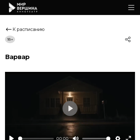
К расписанию
18+
Варвар
Play
00:00