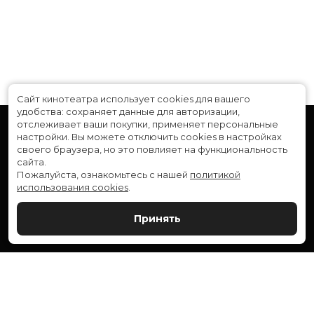
Сайт кинотеатра использует cookies для вашего
удобства: сохраняет данные для авторизации,
отслеживает ваши покупки, применяет персональные
настройки.
Вы можете отключить cookies в настройках
своего браузера, но это повлияет на функциональность
сайта.
Пожалуйста, ознакомьтесь с нашей
политикой
использования cookies
.
Расписание
Скоро в кино
Принять
Новости и акции
Служба поддержки
ВЕРШИНА: г. Сургут, ул. Генерала Иванова, 1
МИР: г. Сургут, ул. Ленина, 43
тел.:
+7 (3462) 550-540