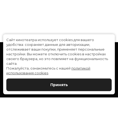
Композиторы
Руперт Грегсон-Уильямс
Жанр
боевик, приключения, фантастика,
фэнтези
Бюджет
$205 000 000
Длительность
2 ч 4 мин
В прокате
с 1 января до 7 февраля
Сайт кинотеатра использует cookies для вашего
удобства: сохраняет данные для авторизации,
отслеживает ваши покупки, применяет персональные
настройки.
Вы можете отключить cookies в настройках
своего браузера, но это повлияет на функциональность
сайта.
Пожалуйста, ознакомьтесь с нашей
политикой
использования cookies
.
Расписание
Скоро в кино
Принять
Новости и акции
Служба поддержки
ВЕРШИНА: г. Сургут, ул. Генерала Иванова, 1
МИР: г. Сургут, ул. Ленина, 43
тел.:
+7 (3462) 550-540