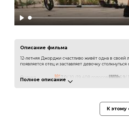
Play
Описание фильма
12-летняя Джорджи счастливо живёт одна в своей 
появляется отец и заставляет девочку столкнуться 
Оценка
7.0
/ 10 (19 408 голосов)
6.9
/
Полное описание
Год
2023
Страна
Великобритания
Режиссер
Шарлотта Риган
Актеры
Харрис Дикинсон, Лола Кэмпбелл, 
Боукетт, Амбрин Разия, Ayokunle 
К этому
Oyesanwo, Freya Bell
Продюсеры
Тео Бэрроуклоу, Kareem Adeshina,
Сценаристы
Шарлотта Риган
Художники
Елена Мунтони, Оливер Кронк, Han