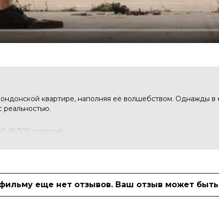
лондонской квартире, наполняя её волшебством. Однажды в 
с реальностью.
 10 (8 300 голосов)
Алин Узун, Кэри Кренксон, Кэрис
Oyesanwo, Ayobami Oyesabwo, Ayooluwa
 фильму еще нет отзывов. Ваш отзыв может быть
 Фархана Бхула
nah Backshall