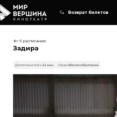
Возврат билетов
К расписанию
Задира
Длительность
1 ч 24 мин
Страна
Великобритания