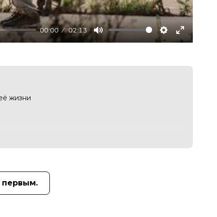
00:00
02:13
Mute
Settings
Enter
fullscree
её жизни
 первым.