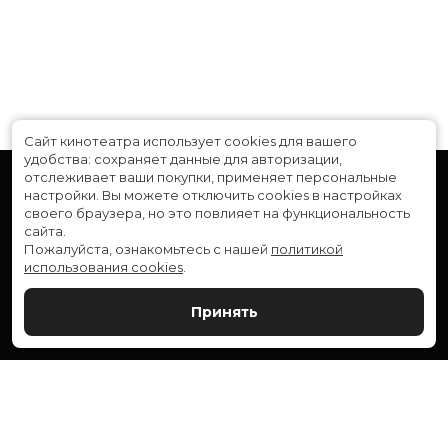
Сайт кинотеатра использует cookies для вашего
удобства: сохраняет данные для авторизации,
отслеживает ваши покупки, применяет персональные
настройки.
Вы можете отключить cookies в настройках
своего браузера, но это повлияет на функциональность
сайта.
Пожалуйста, ознакомьтесь с нашей
политикой
использования cookies
.
Расписание
Скоро в кино
Принять
Новости и акции
Служба поддержки
ВЕРШИНА: г. Сургут, ул. Генерала Иванова, 1
МИР: г. Сургут, ул. Ленина, 43
тел.:
+7 (3462) 550-540