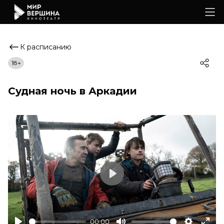
К расписанию
18+
Судная ночь в Аркадии
Play
00:00