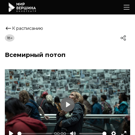
К расписанию
18+
Всемирный потоп
Play
00:00