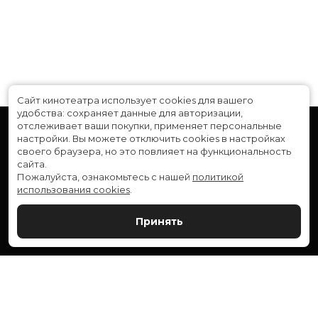
Сайт кинотеатра использует cookies для вашего
удобства: сохраняет данные для авторизации,
отслеживает ваши покупки, применяет персональные
настройки.
Вы можете отключить cookies в настройках
своего браузера, но это повлияет на функциональность
сайта.
Пожалуйста, ознакомьтесь с нашей
политикой
использования cookies
.
Расписание
Скоро в кино
Принять
Новости и акции
Служба поддержки
ВЕРШИНА: г. Сургут, ул. Генерала Иванова, 1
МИР: г. Сургут, ул. Ленина, 43
тел.:
+7 (3462) 550-540