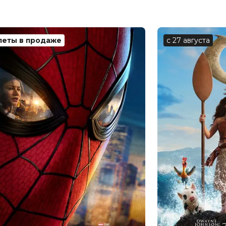
0 (167 000 голосов)
леты в продаже
с 27 августа
Х. Мэйси, Дичен Лакмэн, Оуэн Тиг,
Сэндилэндс, Лидия Пекхэм, Ика
жаффа
к Джаффа
и, Тони Дрю