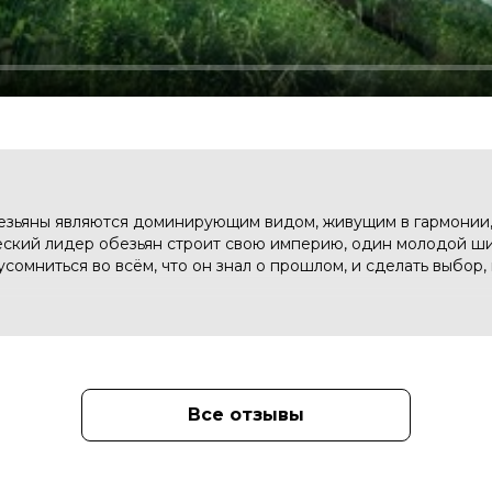
езьяны являются доминирующим видом, живущим в гармонии,
ческий лидер обезьян строит свою империю, один молодой ш
усомниться во всём, что он знал о прошлом, и сделать выбор,
в аренду у нас появился новый арендатор – киноклуб, прогр
сании, ориентируя Вас по времени начала программ. Более
и VK
Все отзывы
размещено организаторами акции/мероприятия, арендующими
мках КиноКлуба в специально отведенных зонах в фойе.