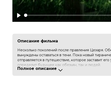
Play
Описание фильма
Несколько поколений после правления Цезаря. Об
вынуждены оставаться в тени. Пока новый тирани
отправляется в путешествие, которое заставит его 
определит будущее как обезьян, так и людей.
Полное описание
В рамках нашей услуги предоставления кинозалов 
которого мы ежедневно анонсируем в нашем распи
информация: в группе киноклуба в социальной сет
- Настоящее рекламное сообщение составлено и 
кинотеатра.
- После сеанса вы можете обсудить просмотр в ра
- Акции и скидки кинотеатра, не распространяются.