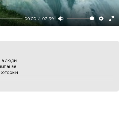
00:00
02:39
Mute
Settings
Enter
fullscree
 а люди
импанзе
 который
аммы
 подробная
 залы