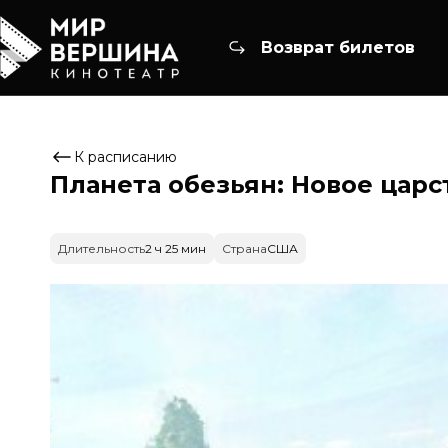
Возврат билетов
К расписанию
Планета обезьян: Новое царс
Длительность
2 ч 25 мин
Страна
США