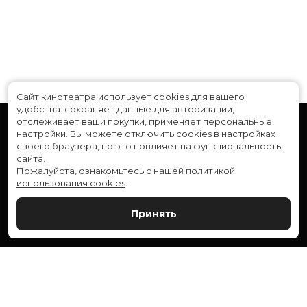
Сайт кинотеатра использует cookies для вашего
удобства: сохраняет данные для авторизации,
отслеживает ваши покупки, применяет персональные
настройки.
Вы можете отключить cookies в настройках
своего браузера, но это повлияет на функциональность
сайта.
Пожалуйста, ознакомьтесь с нашей
политикой
использования cookies
.
Расписание
Скоро в кино
Принять
Новости и акции
Служба поддержки
ВЕРШИНА: г. Сургут, ул. Генерала Иванова, 1
МИР: г. Сургут, ул. Ленина, 43
тел.:
+7 (3462) 550-540