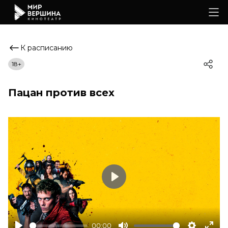
К расписанию
18+
Пацан против всех
Play
00:00