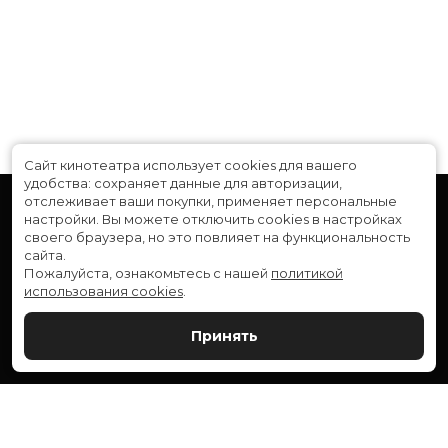
Бюджет
$168 000 000
Длительность
2 ч 28 мин
В прокате
с 30 мая до 26 июня
Сайт кинотеатра использует cookies для вашего
удобства: сохраняет данные для авторизации,
отслеживает ваши покупки, применяет персональные
настройки.
Вы можете отключить cookies в настройках
своего браузера, но это повлияет на функциональность
сайта.
Пожалуйста, ознакомьтесь с нашей
политикой
использования cookies
.
Расписание
Скоро в кино
Принять
Новости и акции
Служба поддержки
ВЕРШИНА: г. Сургут, ул. Генерала Иванова, 1
МИР: г. Сургут, ул. Ленина, 43
тел.:
+7 (3462) 550-540