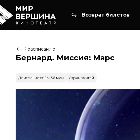
Возврат билетов
К расписанию
Бернард. Миссия: Марс
Длительность
1 ч 36 мин
Страна
Китай