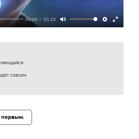
00:00
01:25
Mute
Settings
Enter
fullscree
авляющийся
идёт совсем
 первым.