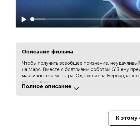
Play
Описание фильма
Чтобы получить всеобщее признание, неудачливый
на Марс. Вместе с болтливым роботом G13 ему пре
марсианского монстра. Однако из-за Бернарда, кот
не по плану.
Полное описание
Оценка
6.0
/ 10 (1 088 голосов)
Год
2023
Страна
Китай
Слоган
«Косолапый агент берётся за дело
К этому
Режиссер
Ван Чао
Сценаристы
Лю Бэйжу, Ван Чао, Ван Илинь
Жанр
мультфильм, детский, приключения
Длительность
1 ч 36 мин