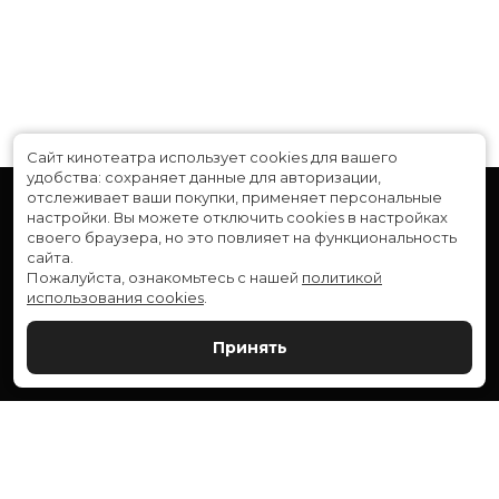
Сайт кинотеатра использует cookies для вашего
удобства: сохраняет данные для авторизации,
отслеживает ваши покупки, применяет персональные
настройки.
Вы можете отключить cookies в настройках
своего браузера, но это повлияет на функциональность
сайта.
Пожалуйста, ознакомьтесь с нашей
политикой
использования cookies
.
Расписание
Скоро в кино
Принять
Новости и акции
Служба поддержки
ВЕРШИНА: г. Сургут, ул. Генерала Иванова, 1
МИР: г. Сургут, ул. Ленина, 43
тел.:
+7 (3462) 550-540