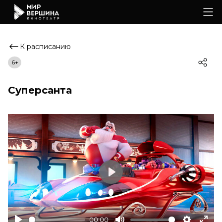
К расписанию
6+
Суперсанта
Play
00:00