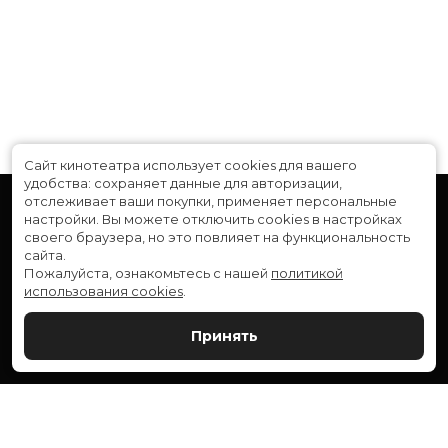
Сайт кинотеатра использует cookies для вашего
удобства: сохраняет данные для авторизации,
отслеживает ваши покупки, применяет персональные
настройки.
Вы можете отключить cookies в настройках
своего браузера, но это повлияет на функциональность
сайта.
Пожалуйста, ознакомьтесь с нашей
политикой
использования cookies
.
Расписание
Скоро в кино
Принять
Новости и акции
Служба поддержки
ВЕРШИНА: г. Сургут, ул. Генерала Иванова, 1
МИР: г. Сургут, ул. Ленина, 43
тел.:
+7 (3462) 550-540