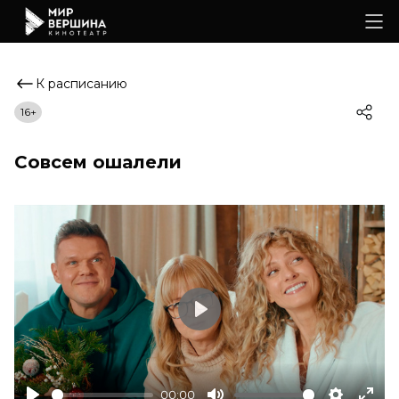
К расписанию
16+
Совсем ошалели
Play
00:00