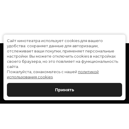
Сайт кинотеатра использует cookies для вашего
удобства: сохраняет данные для авторизации,
отслеживает ваши покупки, применяет персональные
настройки.
Вы можете отключить cookies в настройках
своего браузера, но это повлияет на функциональность
сайта.
Пожалуйста, ознакомьтесь с нашей
политикой
использования cookies
.
Расписание
Скоро в кино
Принять
Новости и акции
Служба поддержки
ВЕРШИНА: г. Сургут, ул. Генерала Иванова, 1
МИР: г. Сургут, ул. Ленина, 43
тел.:
+7 (3462) 550-540