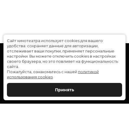
Сайт кинотеатра использует cookies для вашего
удобства: сохраняет данные для авторизации,
отслеживает ваши покупки, применяет персональные
настройки.
Вы можете отключить cookies в настройках
своего браузера, но это повлияет на функциональность
сайта.
Пожалуйста, ознакомьтесь с нашей
политикой
использования cookies
.
Расписание
Скоро в кино
Принять
Новости и акции
Служба поддержки
ВЕРШИНА: г. Сургут, ул. Генерала Иванова, 1
МИР: г. Сургут, ул. Ленина, 43
тел.:
+7 (3462) 550-540