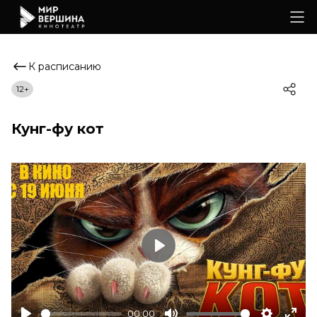
К расписанию
12+
Кунг-фу кот
Play
00:00