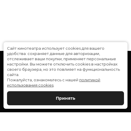
Сайт кинотеатра использует cookies для вашего
удобства: сохраняет данные для авторизации,
отслеживает ваши покупки, применяет персональные
настройки.
Вы можете отключить cookies в настройках
своего браузера, но это повлияет на функциональность
сайта.
Пожалуйста, ознакомьтесь с нашей
политикой
использования cookies
.
Расписание
Скоро в кино
Принять
Новости и акции
Служба поддержки
ВЕРШИНА: г. Сургут, ул. Генерала Иванова, 1
МИР: г. Сургут, ул. Ленина, 43
тел.:
+7 (3462) 550-540