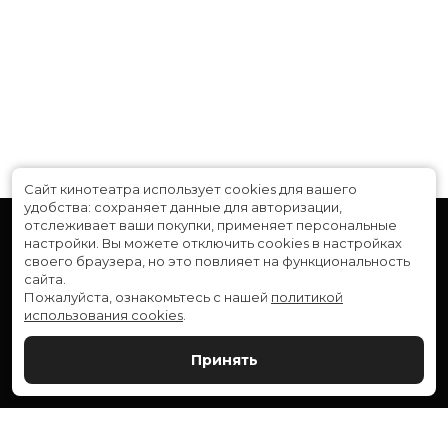
Сайт кинотеатра использует cookies для вашего
удобства: сохраняет данные для авторизации,
отслеживает ваши покупки, применяет персональные
настройки.
Вы можете отключить cookies в настройках
своего браузера, но это повлияет на функциональность
сайта.
Пожалуйста, ознакомьтесь с нашей
политикой
использования cookies
.
Расписание
Скоро в кино
Принять
Новости и акции
Служба поддержки
ВЕРШИНА: г. Сургут, ул. Генерала Иванова, 1