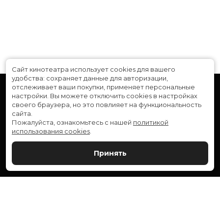
Сайт кинотеатра использует cookies для вашего
удобства: сохраняет данные для авторизации,
отслеживает ваши покупки, применяет персональные
настройки.
Вы можете отключить cookies в настройках
своего браузера, но это повлияет на функциональность
сайта.
Пожалуйста, ознакомьтесь с нашей
политикой
использования cookies
.
Расписание
Скоро в кино
Принять
Новости и акции
Служба поддержки
ВЕРШИНА: г. Сургут, ул. Генерала Иванова, 1
МИР: г. Сургут, ул. Ленина, 43
тел.:
+7 (3462) 550-540