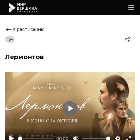
К расписанию
16+
Лермонтов
Play
00:00