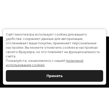
Страна
США
Режиссер
Пьер Цигаридис
Актеры
Ребека Кеннеди, Алондра Андраде,
Эй Джей Боуэн, Эмили Госс, Уильям
Гэбриел Грайр, Ранен Нават, Шон
О’Брайан, Марина Пароди, Наоми
Пети, Брахим Рачики
Сайт кинотеатра использует cookies для вашего
Продюсеры
Пьер Цигаридис, Жан-Пьер
удобства: сохраняет данные для авторизации,
Морреале, Максим Ранкон
отслеживает ваши покупки, применяет персональные
Сценаристы
Максим Ранкон, Пьер Цигаридис
настройки.
Вы можете отключить cookies в настройках
своего браузера, но это повлияет на функциональность
Композиторы
Джоаккино Маринкола
сайта.
Жанр
ужасы
Пожалуйста, ознакомьтесь с нашей
политикой
Длительность
1 ч 21 мин
использования cookies
.
В прокате
с 13 ноября до 26 ноября
Расписание
Скоро в кино
Принять
Новости и акции
Служба поддержки
ВЕРШИНА: г. Сургут, ул. Генерала Иванова, 1
МИР: г. Сургут, ул. Ленина, 43
тел.:
+7 (3462) 550-540