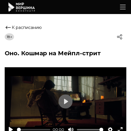
К расписанию
18+
Оно. Кошмар на Мейпл-стрит
Play
00:00